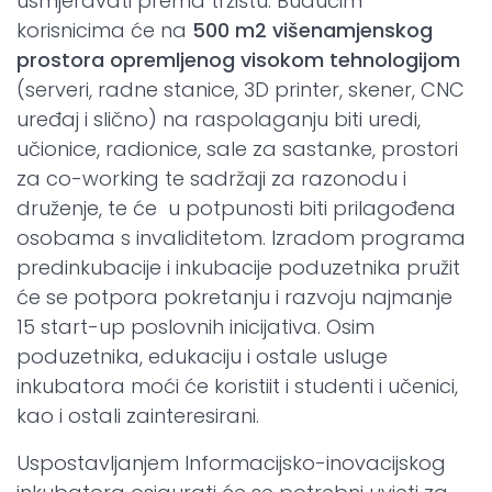
usmjeravati prema tržištu. Budućim
korisnicima će na
500 m2 višenamjenskog
prostora opremljenog visokom tehnologijom
(serveri, radne stanice, 3D printer, skener, CNC
uređaj i slično) na raspolaganju biti uredi,
učionice, radionice, sale za sastanke, prostori
za co-working te sadržaji za razonodu i
druženje, te će u potpunosti biti prilagođena
osobama s invaliditetom. Izradom programa
predinkubacije i inkubacije poduzetnika pružit
će se potpora pokretanju i razvoju najmanje
15 start-up poslovnih inicijativa. Osim
poduzetnika, edukaciju i ostale usluge
inkubatora moći će koristiit i studenti i učenici,
kao i ostali zainteresirani.
Uspostavljanjem Informacijsko-inovacijskog