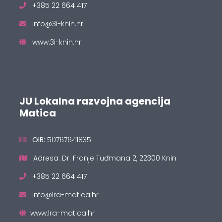
+385 22 664 417
info@3i-knin.hr
www.3i-knin.hr
JU Lokalna razvojna agencija
Matica
OIB:
50767641835
Adresa: Dr. Franje Tuđmana 2, 22300 Knin
+385 22 664 417
info@lra-matica.hr
www.lra-matica.hr