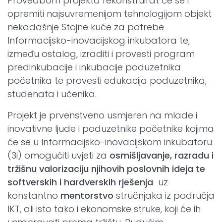
Provedbom projekta rekonstruirat će se i
opremiti najsuvremenijom tehnologijom objekt
nekadašnje Stojne kuće za potrebe
Informacijsko-inovacijskog inkubatora te,
između ostalog, izraditi i provesti program
predinkubacije i inkubacije poduzetnika
početnika te provesti edukacija poduzetnika,
studenata i učenika.
Projekt je prvenstveno usmjeren na mlade i
inovativne ljude i poduzetnike početnike kojima
će se u Informacijsko-inovacijskom inkubatoru
(3i) omogućiti uvjeti za
osmišljavanje, razradu i
tržišnu valorizaciju njihovih poslovnih ideja te
softverskih i hardverskih rješenja
uz
konstantno
mentorstvo
stručnjaka iz područja
IKT, ali isto tako i ekonomske struke, koji će ih