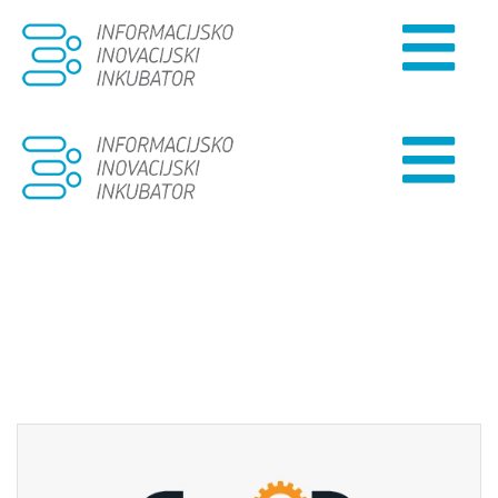
Naslovna
Inkubator
Uredi za najam