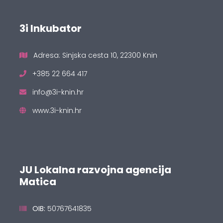
3i Inkubator
Adresa: Sinjska cesta 10, 22300 Knin
+385 22 664 417
info@3i-knin.hr
www.3i-knin.hr
JU Lokalna razvojna agencija
Matica
OIB:
50767641835