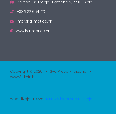
Adresa: Dr. Franje Tuđmana 2, 22300 Knin
+385 22 664 417
info@lra-matica.hr
www.lra-matica.hr
Copyright © 2026 • Sva Prava Pridržana •
www.3i-knin.hr
Web dizajn i razvoj:
MEDIAN kreativna rješenja