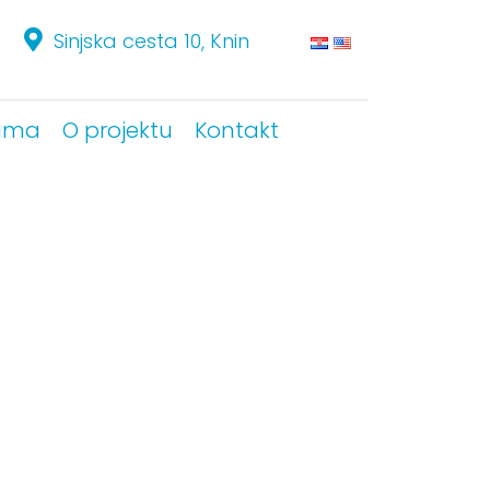
Sinjska cesta 10, Knin
Sinjska cesta 10, Knin
ama
ama
O projektu
O projektu
Kontakt
Kontakt