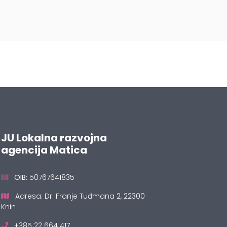
JU Lokalna razvojna
agencija Matica
OIB:
50767641835
Adresa: Dr. Franje Tuđmana 2, 22300
Knin
+385 22 664 417