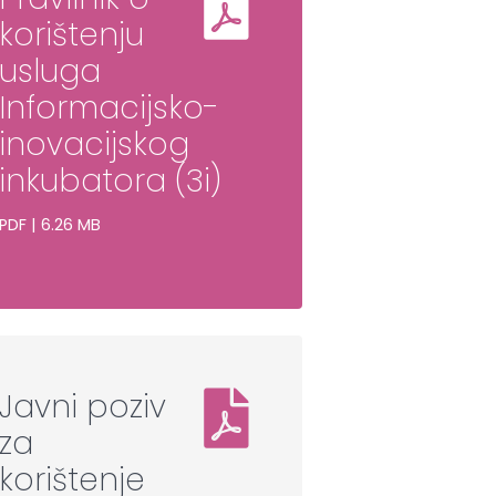
korištenju
usluga
Informacijsko-
inovacijskog
inkubatora (3i)
PDF | 6.26 MB
Javni poziv
za
korištenje