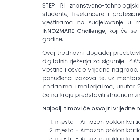
STEP RI znanstveno-tehnologijski
studente, freelancere i profesio
vještinama na sudjelovanje u 
INNO2MARE Challenge
, koji će s
godine
.
Ovaj trodnevni događaj predstavlj
digitalnih rješenja za sigurnije i č
vještine i osvoje vrijedne nagrade
ponuđena izazova te, uz mentorst
podacima i materijalima, unutar 24
će na kraju predstaviti stručnom žiri
Najbolji timovi će osvojiti vrijedne
mjesto – Amazon poklon kartic
mjesto – Amazon poklon kartic
mjesto – Amazon poklon kartic