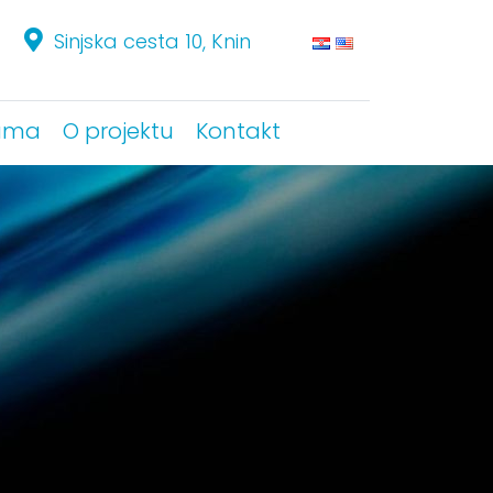
Sinjska cesta 10, Knin
Sinjska cesta 10, Knin
ama
ama
O projektu
O projektu
Kontakt
Kontakt