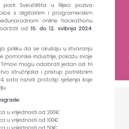
 park Sveučilišta u Rijeci poziva
nalce s digitalnim i programerskim
međunarodnom online hackathonu
e održati od
10. do 12. svibnja 2024
.
a priliku da se okušaju u stvaranju
išće pomorske industrije, pokažu svoje
. Timovi mogu odabrati jedan od tri
vo stručnjaka i pristup potrebnim
 sata razviti prototip rješenja koje
ju.
 nagrade:
a u vrijednosti od 200€
a u vrijednosti od 100€
a u vrijednosti od 50€