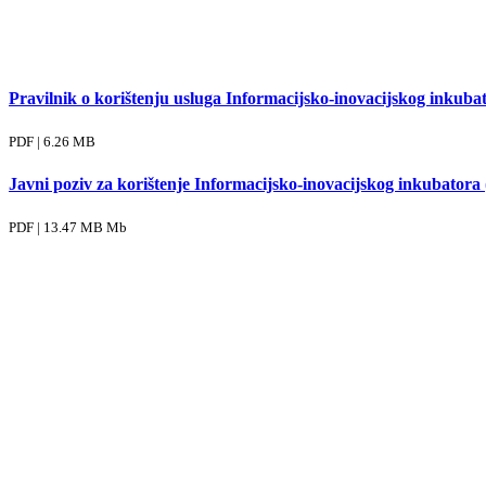
Pravilnik o korištenju usluga Informacijsko-inovacijskog inkubat
PDF | 6.26 MB
Javni poziv za korištenje Informacijsko-inovacijskog inkubatora 
PDF | 13.47 MB Mb