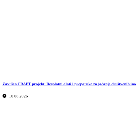
Završen CRAFT projekt: Besplatni alati i preporuke za jačanje društvenih ino
10.06.2026