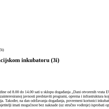
3i)
cijskom inkubatoru (3i)
dine od 8.00 do 14.00 sati u sklopu događanja „Dani otvorenih vrata 
interesiranoj javnosti predstaviti programi, oprema i infrastruktura kojo
a. Također, na dan održavanja događanja, povremeni korisnici inkubator
sjetitelji imati mogućnost bez naknade (uz stručno vođenje) isprobati o