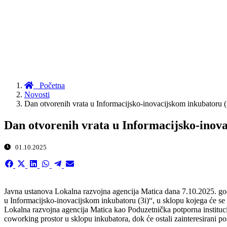
Početna
Novosti
Dan otvorenih vrata u Informacijsko-inovacijskom inkubatoru (
Dan otvorenih vrata u Informacijsko-inova
01.10.2025
Share
Share
Share
Share
Share
Share
on
on
on
on
on
on
Facebook
X
LinkedIn
WhatsApp
Telegram
Email
(Twitter)
Javna ustanova Lokalna razvojna agencija Matica dana 7.10.2025. go
u Informacijsko-inovacijskom inkubatoru (3i)“, u sklopu kojega će se za
Lokalna razvojna agencija Matica kao Poduzetnička potporna institucij
coworking prostor u sklopu inkubatora, dok će ostali zainteresirani po