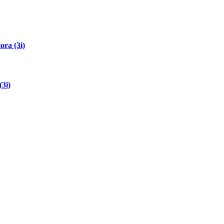
ora (3i)
(3i)