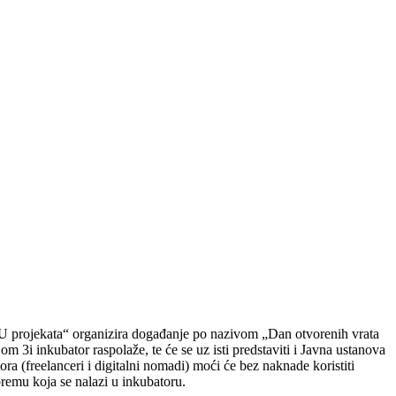
EU projekata“ organizira događanje po nazivom „Dan otvorenih vrata
m 3i inkubator raspolaže, te će se uz isti predstaviti i Javna ustanova
a (freelanceri i digitalni nomadi) moći će bez naknade koristiti
premu koja se nalazi u inkubatoru.