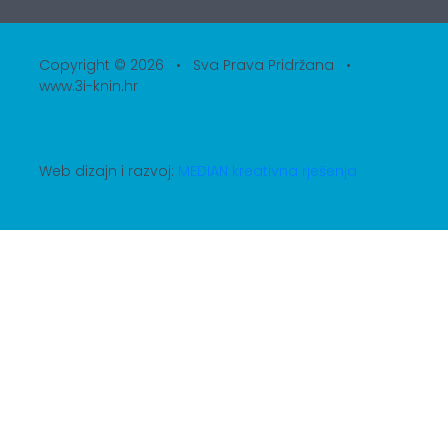
Copyright © 2026 • Sva Prava Pridržana •
www.3i-knin.hr
Web dizajn i razvoj:
MEDIAN kreativna rješenja