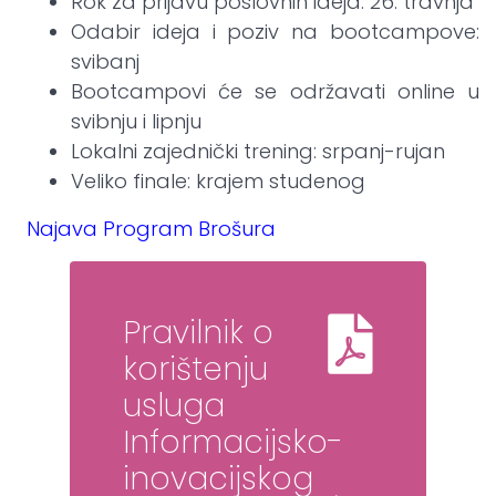
Rok za prijavu poslovnih ideja: 26. travnja
Odabir ideja i poziv na bootcampove:
svibanj
Bootcampovi će se održavati online u
svibnju i lipnju
Lokalni zajednički trening: srpanj-rujan
Veliko finale: krajem studenog
Najava
Program
Brošura
Pravilnik o
korištenju
usluga
Informacijsko-
inovacijskog