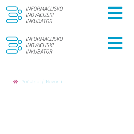
Početna
Novosti
Imate inovativnu
ideju i želite
pokrenuti svoj