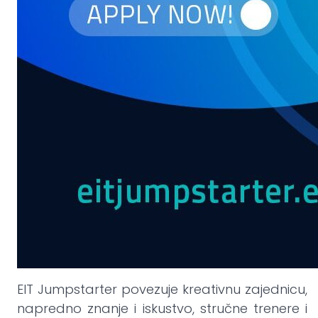
EIT Jumpstarter povezuje kreativnu zajednicu,
napredno znanje i iskustvo, stručne trenere i