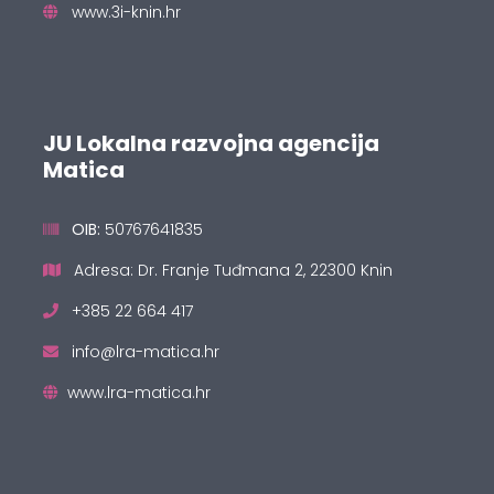
www.3i-knin.hr
JU Lokalna razvojna agencija
Matica
OIB:
50767641835
Adresa: Dr. Franje Tuđmana 2, 22300 Knin
+385 22 664 417
info@lra-matica.hr
www.lra-matica.hr