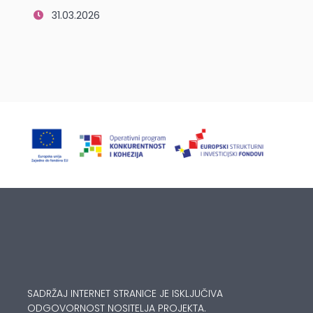
31.03.2026
SADRŽAJ INTERNET STRANICE JE ISKLJUČIVA
ODGOVORNOST NOSITELJA PROJEKTA.