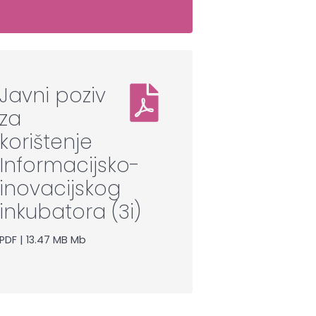
Javni poziv
za
korištenje
Informacijsko-
inovacijskog
inkubatora (3i)
PDF | 13.47 MB Mb