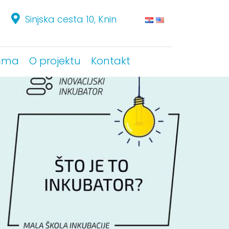
Sinjska cesta 10, Knin
Sinjska cesta 10, Knin
ama
ama
O projektu
O projektu
Kontakt
Kontakt