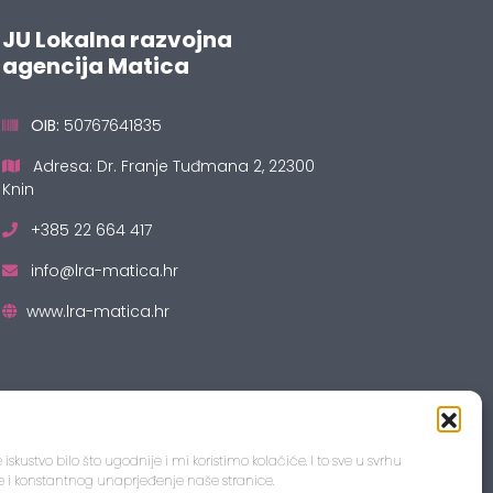
JU Lokalna razvojna
agencija Matica
OIB:
50767641835
Adresa: Dr. Franje Tuđmana 2, 22300
Knin
+385 22 664 417
info@lra-matica.hr
www.lra-matica.hr
 iskustvo bilo što ugodnije i mi koristimo kolačiće. I to sve u svrhu
e i konstantnog unaprjeđenje naše stranice.