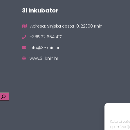
3i Inkubator
Adresa: Sinjska cesta 10, 22300 Knin
+385 22 664 417
info@3i-knin.hr
www.3i-knin.hr
Kako bi vaše
optimizacij