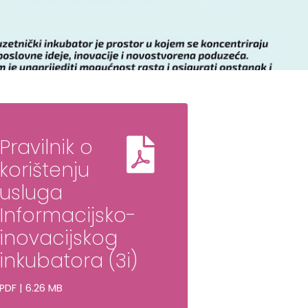
Pravilnik o
korištenju
usluga
Informacijsko-
inovacijskog
inkubatora (3i)
PDF | 6.26 MB