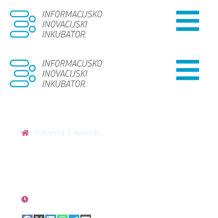
Početna
Novosti
Mikro zajam za rast i
uključenost
01.04.2025