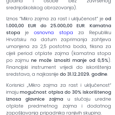
godina i osobe bez završenog
srednjoškolskog obrazovanja).
Iznos “Mikro zajma za rast i uključenost” je
od
1.000,00 EUR do 25.000,00 EUR
.
Kamatna
stopa
je
osnovna stopa
za Republiku
Hrvatsku na datum zaprimanja zahtjeva
umanjena za 2,5 postotna boda, fiksna za
cijeli period otplate zajma (kamatna stopa
po zajmu
ne može iznositi manje od 0,5%
).
Financijski instrument vrijedi do iskorištenja
sredstava, a najkasnije
do 31.12.2029. godine
.
Korisnici „Mikro zajma za rast i uključenost“
imaju
mogućnost otpisa do 30% iskorištenog
iznosa glavnice zajma
u slučaju uredne
otplate predmetnog zajma i dodatnog
zapošljavanja pripadnika ranjivih skupina.