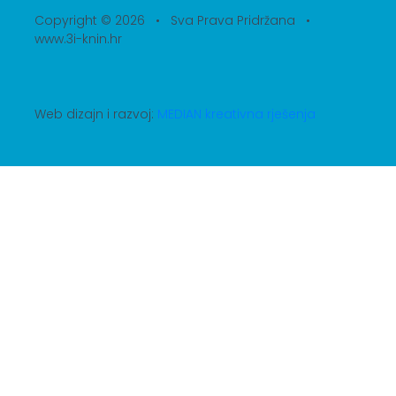
Copyright © 2026 • Sva Prava Pridržana •
www.3i-knin.hr
Web dizajn i razvoj:
MEDIAN kreativna rješenja