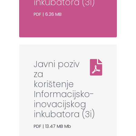
inkubatora (3i)
PDF | 6.26 MB
Javni poziv
za
korištenje
Informacijsko-
inovacijskog
inkubatora (3i)
PDF | 13.47 MB Mb