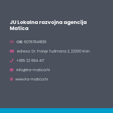
JU Lokalna razvojna agencija
Matica
OIB:
50767641835
Adresa: Dr. Franje Tuđmana 2, 22300 Knin
+385 22 664 417
info@lra-matica.hr
www.lra-matica.hr