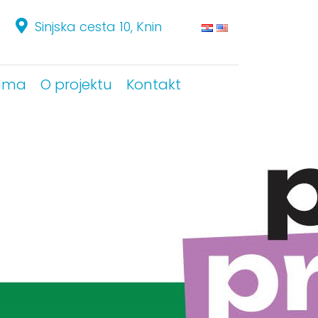
Sinjska cesta 10, Knin
Sinjska cesta 10, Knin
ama
ama
O projektu
O projektu
Kontakt
Kontakt