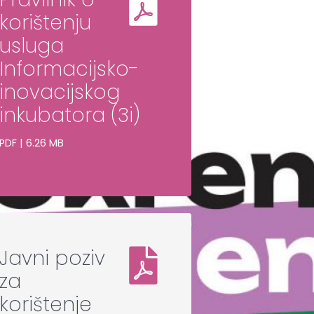
korištenju
usluga
Informacijsko-
inovacijskog
inkubatora (3i)
PDF | 6.26 MB
Javni poziv
za
korištenje