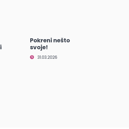
Pokreni nešto
i
svoje!
31.03.2026