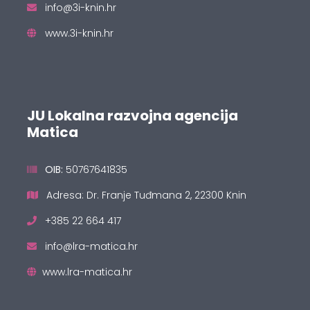
info@3i-knin.hr
www.3i-knin.hr
JU Lokalna razvojna agencija
Matica
OIB:
50767641835
Adresa: Dr. Franje Tuđmana 2, 22300 Knin
+385 22 664 417
info@lra-matica.hr
www.lra-matica.hr