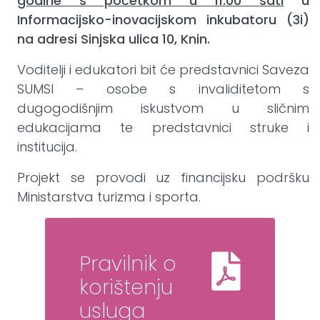
godine s početkom u 11.00 sati
u
Informacijsko-inovacijskom inkubatoru (3i)
na adresi Sinjska ulica 10, Knin.
Voditelji i edukatori bit će predstavnici Saveza
SUMSI – osobe s invaliditetom s
dugogodišnjim iskustvom u sličnim
edukacijama te predstavnici struke i
institucija.
Projekt se provodi uz financijsku podršku
Ministarstva turizma i sporta.
Pravilnik o
korištenju
usluga