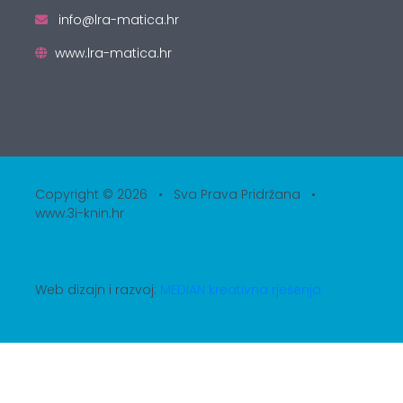
info@lra-matica.hr
www.lra-matica.hr
Copyright © 2026 • Sva Prava Pridržana •
www.3i-knin.hr
Web dizajn i razvoj:
MEDIAN kreativna rješenja