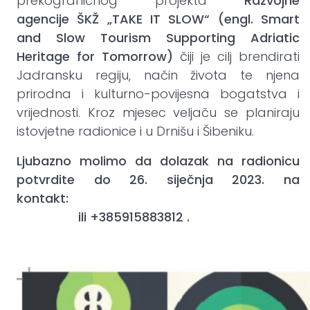
prekograničnog projekta
Razvojne
agencije
ŠKŽ „TAKE IT SLOW“ (engl. Smart
and Slow Tourism Supporting Adriatic
Heritage for Tomorrow)
čiji je cilj brendirati
Jadransku regiju, način života te njena
prirodna i kulturno-povijesna bogatstva i
vrijednosti. Kroz mjesec veljaču se planiraju
istovjetne radionice i u Drnišu i Šibeniku.
Ljubazno molimo da dolazak na radionicu
potvrdite do 26. siječnja 2023. na
kontakt:
anita.strkalj@rra-
sibenik.hr
ili +385915883812 .