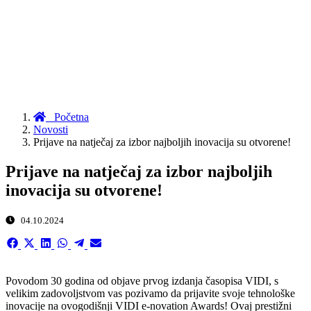
Početna
Novosti
Prijave na natječaj za izbor najboljih inovacija su otvorene!
Prijave na natječaj za izbor najboljih
inovacija su otvorene!
04.10.2024
Share
Share
Share
Share
Share
Share
on
on
on
on
on
on
Facebook
X
LinkedIn
WhatsApp
Telegram
Email
(Twitter)
Povodom 30 godina od objave prvog izdanja časopisa VIDI, s
velikim zadovoljstvom vas pozivamo da prijavite svoje tehnološke
inovacije na ovogodišnji VIDI e-novation Awards! Ovaj prestižni