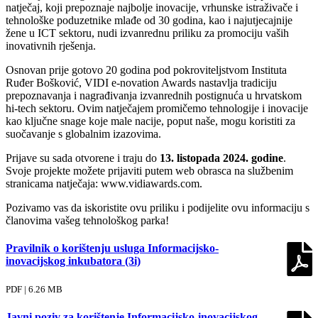
natječaj, koji prepoznaje najbolje inovacije, vrhunske istraživače i
tehnološke poduzetnike mlađe od 30 godina, kao i najutjecajnije
žene u ICT sektoru, nudi izvanrednu priliku za promociju vaših
inovativnih rješenja.
Osnovan prije gotovo 20 godina pod pokroviteljstvom Instituta
Ruđer Bošković, VIDI e-novation Awards nastavlja tradiciju
prepoznavanja i nagrađivanja izvanrednih postignuća u hrvatskom
hi-tech sektoru. Ovim natječajem promičemo tehnologije i inovacije
kao ključne snage koje male nacije, poput naše, mogu koristiti za
suočavanje s globalnim izazovima.
Prijave su sada otvorene i traju do
13. listopada 2024. godine
.
Svoje projekte možete prijaviti putem web obrasca na službenim
stranicama natječaja: www.vidiawards.com.
Pozivamo vas da iskoristite ovu priliku i podijelite ovu informaciju s
članovima vašeg tehnološkog parka!
Pravilnik o korištenju usluga Informacijsko-
inovacijskog inkubatora (3i)
PDF | 6.26 MB
Javni poziv za korištenje Informacijsko-inovacijskog