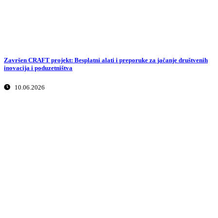
Završen CRAFT projekt: Besplatni alati i preporuke za jačanje društvenih
inovacija i poduzetništva
10.06.2026