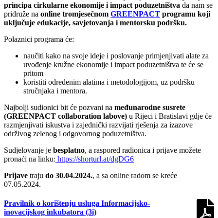
principa cirkularne ekonomije i impact poduzetništva
da nam se
pridruže na
online tromjesečnom
GREENPACT
programu
koji
uključuje
edukacije, savjetovanja i mentorsku podršku
.
Polaznici programa će:
naučiti kako na svoje ideje i poslovanje primjenjivati alate za
uvođenje kružne ekonomije i impact poduzetništva te će se
pritom
koristiti određenim alatima i metodologijom, uz podršku
stručnjaka i mentora.
Najbolji sudionici bit će pozvani na
međunarodne susrete
(GREENPACT collaboration labove)
u Rijeci i Bratislavi gdje će
razmjenjivati iskustva i zajednički razvijati rješenja za izazove
održivog zelenog i odgovornog poduzetništva.
Sudjelovanje je
besplatno
, a raspored radionica i prijave možete
pronaći na linku:
https://shorturl.at/dgDG6
Prijave
traju
do 30.04.2024.
, a sa online radom se kreće
07.05.2024.
Pravilnik o korištenju usluga Informacijsko-
inovacijskog inkubatora (3i)