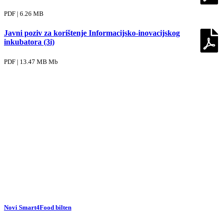
PDF | 6.26 MB
Javni poziv za korištenje Informacijsko-inovacijskog
inkubatora (3i)
PDF | 13.47 MB Mb
Novi Smart4Food bilten