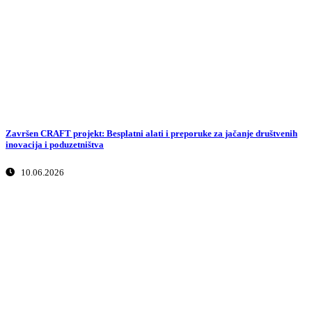
Završen CRAFT projekt: Besplatni alati i preporuke za jačanje društvenih
inovacija i poduzetništva
10.06.2026