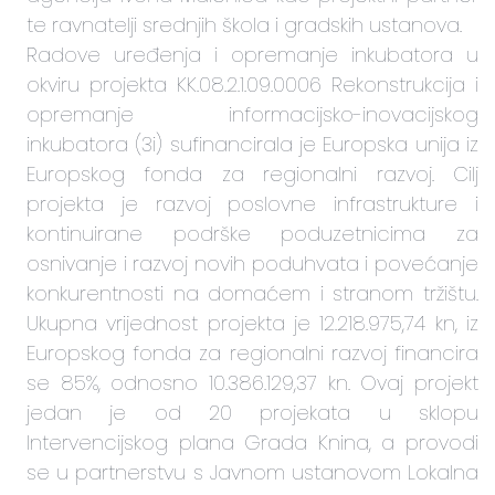
te ravnatelji srednjih škola i gradskih ustanova.
Radove uređenja i opremanje inkubatora u
okviru projekta KK.08.2.1.09.0006 Rekonstrukcija i
opremanje informacijsko-inovacijskog
inkubatora (3i) sufinancirala je Europska unija iz
Europskog fonda za regionalni razvoj. Cilj
projekta je razvoj poslovne infrastrukture i
kontinuirane podrške poduzetnicima za
osnivanje i razvoj novih poduhvata i povećanje
konkurentnosti na domaćem i stranom tržištu.
Ukupna vrijednost projekta je 12.218.975,74 kn, iz
Europskog fonda za regionalni razvoj financira
se 85%, odnosno 10.386.129,37 kn. Ovaj projekt
jedan je od 20 projekata u sklopu
Intervencijskog plana Grada Knina, a provodi
se u partnerstvu s Javnom ustanovom Lokalna