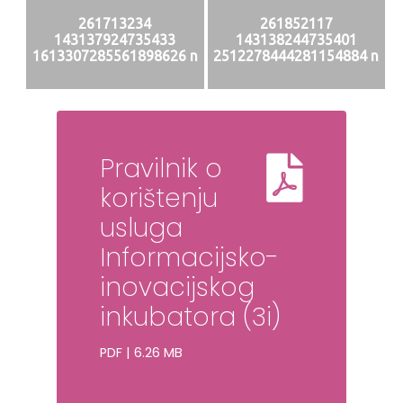
261713234
261852117
143137924735433
143138244735401
1613307285561898626 n
2512278444281154884 n
Pravilnik o
korištenju
usluga
Informacijsko-
inovacijskog
inkubatora (3i)
PDF | 6.26 MB