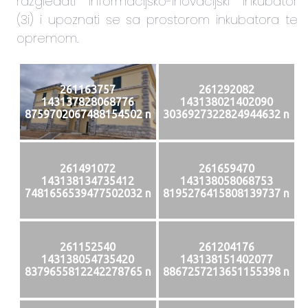
razgledati Informacijsko-inovacijski inkubator
(3i) i upoznati se sa prostorom inkubatora te
opremom.
261163757
261292082
143137828068776
143138021402090
8759702067488154502 n
3036927322824944632 n
261491072
261659470
143138134735412
143138058068753
7481656539477502032 n
8195276415808139737 n
261152540
261204176
143138054735420
143138151402077
8379655812242278765 n
8867257213651155398 n