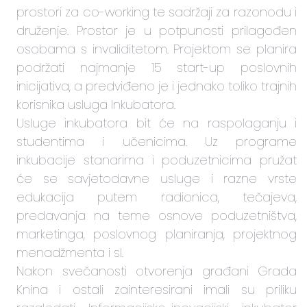
prostori za co-working te sadržaji za razonodu i
druženje. Prostor je u potpunosti prilagođen
osobama s invaliditetom. Projektom se planira
podržati najmanje 15 start-up poslovnih
inicijativa, a predviđeno je i jednako toliko trajnih
korisnika usluga Inkubatora.
Usluge inkubatora bit će na raspolaganju i
studentima i učenicima. Uz programe
inkubacije stanarima i poduzetnicima pružat
će se savjetodavne usluge i razne vrste
edukacija putem radionica, tečajeva,
predavanja na teme osnove poduzetništva,
marketinga, poslovnog planiranja, projektnog
menadžmenta i sl.
Nakon svečanosti otvorenja građani Grada
Knina i ostali zainteresirani imali su priliku