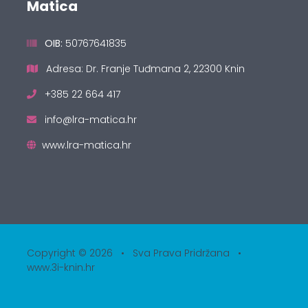
Matica
OIB:
50767641835
Adresa: Dr. Franje Tuđmana 2, 22300 Knin
+385 22 664 417
info@lra-matica.hr
www.lra-matica.hr
Copyright © 2026 • Sva Prava Pridržana •
www.3i-knin.hr