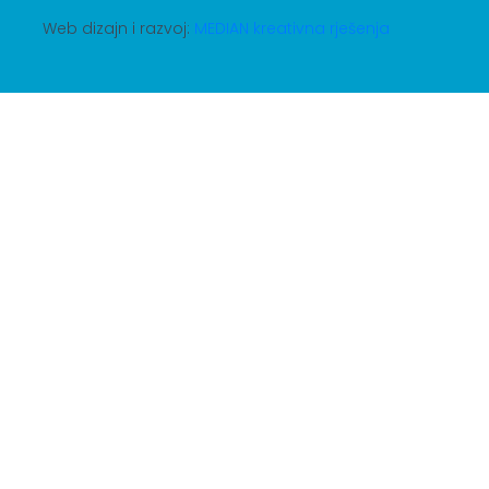
Web dizajn i razvoj:
MEDIAN kreativna rješenja