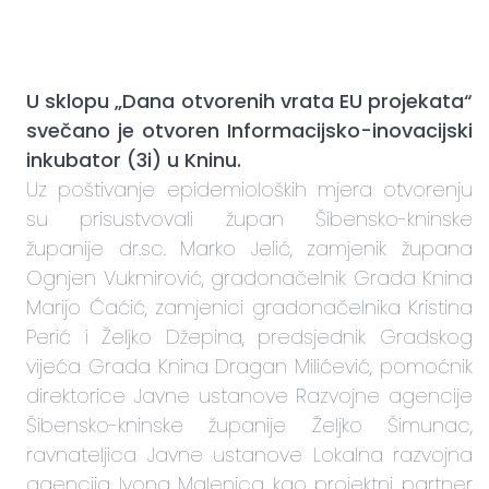
U sklopu „Dana otvorenih vrata EU projekata“
svečano je otvoren Informacijsko-inovacijski
inkubator (3i) u Kninu.
Uz poštivanje epidemioloških mjera otvorenju
su prisustvovali župan Šibensko-kninske
županije dr.sc. Marko Jelić, zamjenik župana
Ognjen Vukmirović, gradonačelnik Grada Knina
Marijo Ćaćić, zamjenici gradonačelnika Kristina
Perić i Željko Džepina, predsjednik Gradskog
vijeća Grada Knina Dragan Milićević, pomoćnik
direktorice Javne ustanove Razvojne agencije
Šibensko-kninske županije Željko Šimunac,
ravnateljica Javne ustanove Lokalna razvojna
agencija Ivona Malenica kao projektni partner